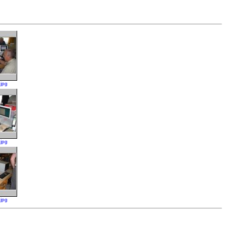
jpg
jpg
jpg