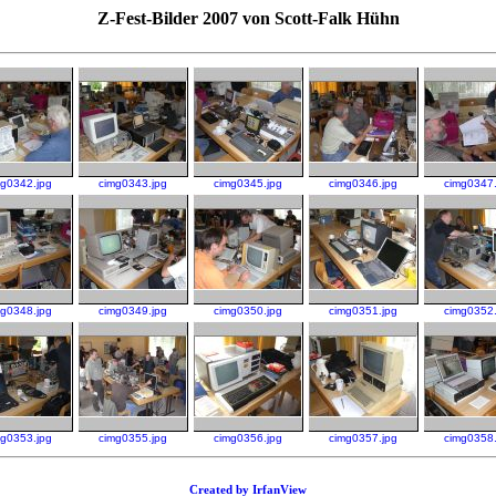
Z-Fest-Bilder 2007 von Scott-Falk Hühn
mg0342.jpg
cimg0343.jpg
cimg0345.jpg
cimg0346.jpg
cimg0347.
mg0348.jpg
cimg0349.jpg
cimg0350.jpg
cimg0351.jpg
cimg0352.
mg0353.jpg
cimg0355.jpg
cimg0356.jpg
cimg0357.jpg
cimg0358.
Created by IrfanView