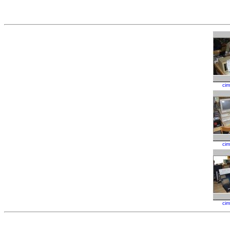
ci
ci
ci