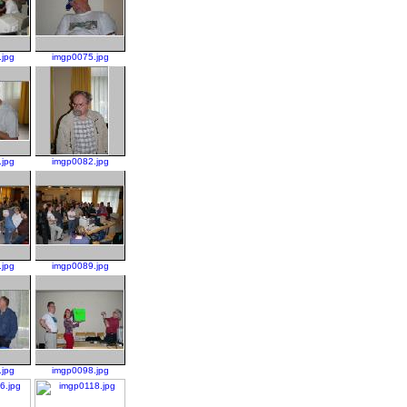
jpg
imgp0075.jpg
jpg
imgp0082.jpg
jpg
imgp0089.jpg
jpg
imgp0098.jpg