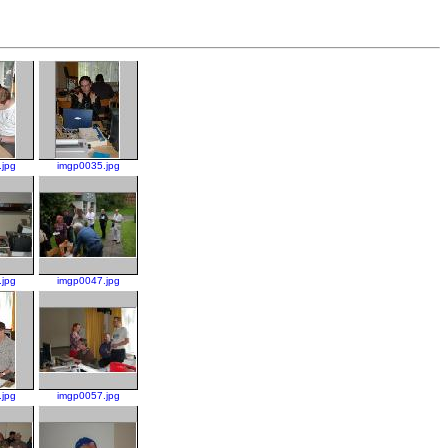
jpg
imgp0035.jpg
jpg
imgp0047.jpg
jpg
imgp0057.jpg